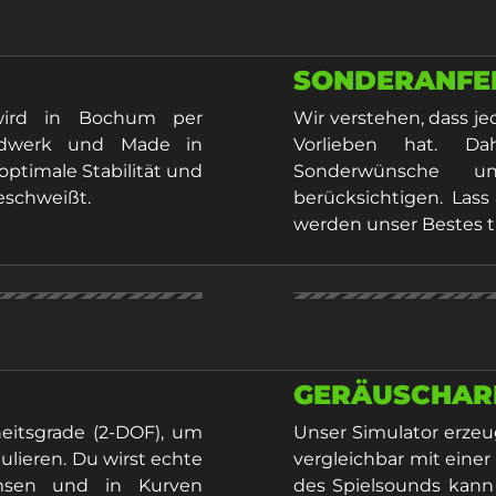
SONDERANFE
 wird in Bochum per
Wir verstehen, dass j
andwerk und Made in
Vorlieben hat. Da
optimale Stabilität und
Sonderwünsche un
eschweißt.
berücksichtigen. Lass
werden unser Bestes 
GERÄUSCHAR
eitsgrade (2-DOF), um
Unser Simulator erzeu
lieren. Du wirst echte
vergleichbar mit eine
emsen und in Kurven
des Spielsounds kann