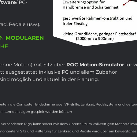
ftware
/ PC-
rad, Pedale usw.).
EN
MODULAREN
CHE
 ohne Motion) mit Sitz über
ROC Motion-Simulator
für 
t ausgestattet inklusive PC und allem Zubehör
ind möglich und aktuell in der Planung.
ten wie Computer, Bildschirme oder VR-Brille, Lenkrad, Pedalsystem und weiter
r Internet in Ligen gespielt werden können
kt vorhandenen Rigs, kann später mit dem Unterteil zum vollwertigen Motion-Simu
montiertem Sitz und Halterung für Lenkrad und Pedale wird über ein bewegliches