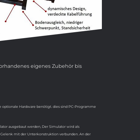
vorhandenes eigenes Zubehör bis
e optionale Hardware benötigt. dies sind PC-Programme
lator ausgebaut werden, Der Simulator wird als
 Gelenk mit der Unterkonstruktion verbunden. An der