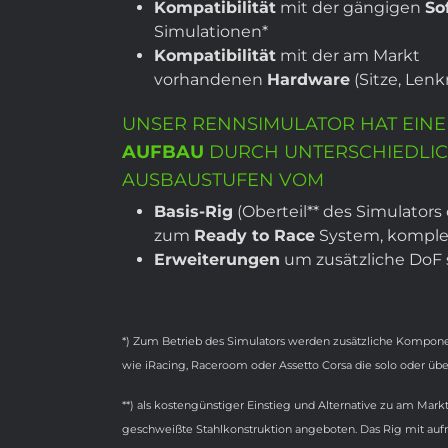
Kompatibilität
mit der gängigen
So
Simulationen*
Kompatibilität
mit der am Markt
vorhandenen
Hardware
(Sitze, Lenk
UNSER RENNSIMULATOR HAT EIN
AUFBAU
DURCH UNTERSCHIEDLI
AUSBAUSTUFEN VOM
Basis-Rig
(Oberteil** des Simulators
zum
Ready to Race
System, komplet
Erweiterungen
um zusätzliche DoF s
*)
Zum Betrieb des Simulators werden zusätzliche Komponen
wie iRacing, Raceroom oder Assetto Corsa die solo oder übe
**) als kostengünstiger Einstieg und Alternative zu am Mar
geschweißte Stahlkonstruktion angeboten. Das Rig mit auf