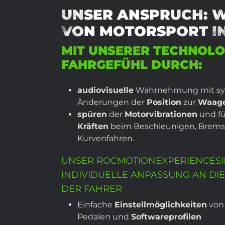
UNSER ANSPRUCH: W
VON MOTORSPORT IN
MIT UNSERER TECHNOLOG
FAHRGEFÜHL DURCH:
audiovisuelle
Wahrnehmung mit sy
Änderungen der
Position
zur
Waage
spüren
der
Motorvibrationen
und f
Kräften
beim Beschleunigen, Brems
Kurvenfahren.
UNSER ROCMOTIONEXPERIENCESI
INDIVIDUELLE ANPASSUNG AN DI
DER FAHRER
Einfache
Einstellmöglichkeiten
von 
Pedalen und
Softwareprofilen