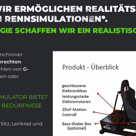
IR ERMÖGLICHEN REALITÄT
 RENNSIMULATIONEN*.
IE SCHAFFEN WIR EIN REALISTIS
nchroner
rechten
ühlen von
G-
en oder
MULATOR BIETET
E BEDÜRFNISSE
Sitz, Lenkrad und